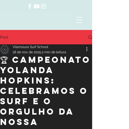
Post
Vilamoura Surf School
18 de nov. de 2025
2 min de leitura
🏆 CAMPEONATO
YOLANDA
HOPKINS:
Celebramos o
Surf e o
Orgulho da
Nossa