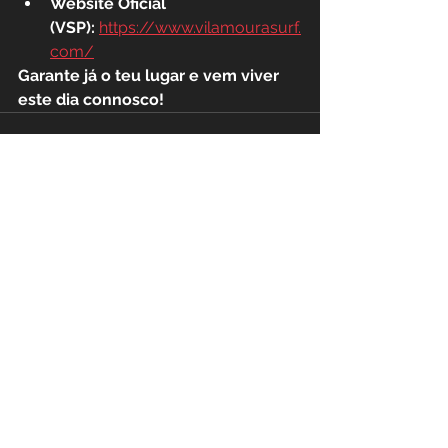
Website Oficial 
(VSP):
https://www.vilamourasurf.
com/
Garante já o teu lugar e vem viver 
este dia connosco!
Ver tudo
Posts recentes