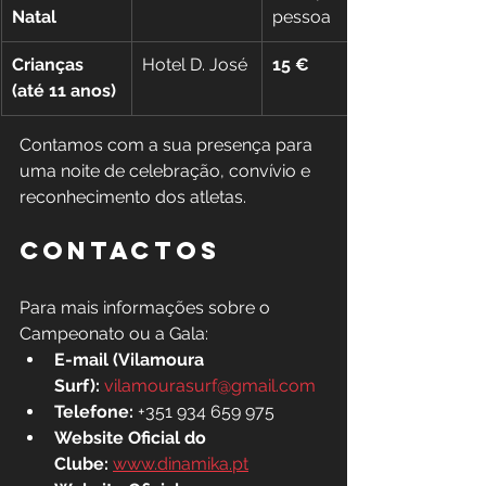
Natal
pessoa
Crianças 
Hotel D. José
15 €
(até 11 anos)
Contamos com a sua presença para 
uma noite de celebração, convívio e 
reconhecimento dos atletas.
CONTACTOS
Para mais informações sobre o 
Campeonato ou a Gala:
E-mail (Vilamoura 
Surf):
vilamourasurf@gmail.com
Telefone:
 +351 934 659 975
Website Oficial do 
Clube:
www.dinamika.pt