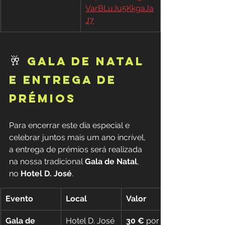
VarBLuJu5KkgaJa
J7
🥂 
GALA DE NATAL 
E ENTREGA DE 
PRÉMIOS
Para encerrar este dia especial e 
celebrar juntos mais um ano incrível, 
a entrega de prémios será realizada 
na nossa tradicional 
Gala de Natal
, 
no 
Hotel D. José
.
Evento
Local
Valor
Gala de 
Hotel D. José
30 €
 por 